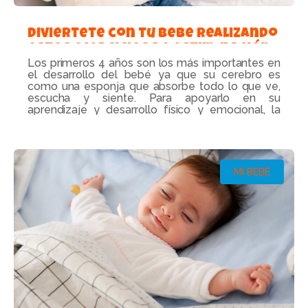
Diviértete con tu bebé realizando
estos ejercicios de estimulación
Los primeros 4 años son los más importantes en
temprana
el desarrollo del bebé ya que su cerebro es
como una esponja que absorbe todo lo que ve,
escucha y siente. Para apoyarlo en su
aprendizaje y desarrollo físico y emocional, la
estimulación temprana es una excelente opción.
Leer más...
MI BEBÉ