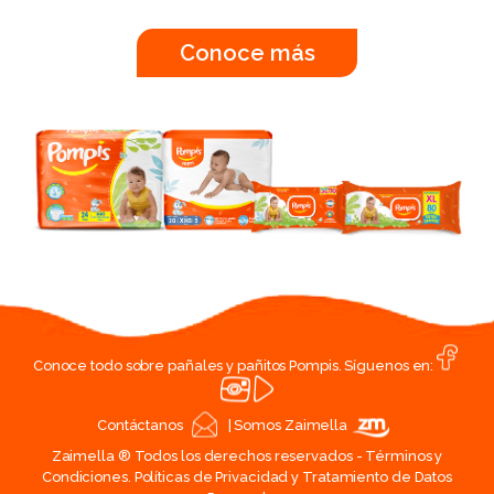
Conoce más
Conoce todo sobre pañales y pañitos Pompis. Síguenos en:
Contáctanos
|
Somos Zaimella
Zaimella ® Todos los derechos reservados -
Términos y
Condiciones.
Políticas de Privacidad y Tratamiento de Datos